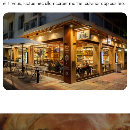
elit tellus, luctus nec ullamcorper mattis, pulvinar dapibus leo.