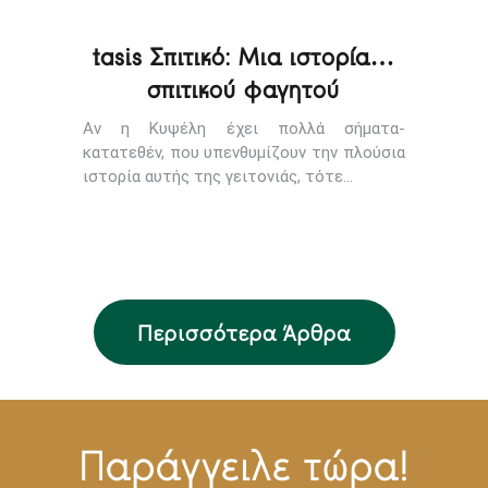
tasis Σπιτικό: Μια ιστορία…
σπιτικού φαγητού
Αν η Κυψέλη έχει πολλά σήματα-
κατατεθέν, που υπενθυμίζουν την πλούσια
ιστορία αυτής της γειτονιάς, τότε…
Περισσότερα Άρθρα
Παράγγειλε τώρα!